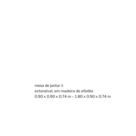
mesa de jantar ii
extensível, em madeira de afizélia
0.90 x 0.90 x 0.74 m – 1.80 x 0.90 x 0.74 m